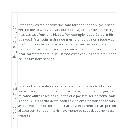
Estes cookies são necessários para fornecer os serviços disponí
Co
veis no nosso website, para que você seja capaz de utilizar algu
oki
mas das suas funcionalidades. Por exemplo, poderão permitir
es
que você faça login na área de membro, ou que carregue o co
es
nteúdo do nosso website rapidamente. Sem estes cookies muit
se
os dos serviços disponíveis no nosso website poderão não funci
nci
onar correctamente, e só usamos estes cookies para providenc
ais
iar-lhe um bom serviço.
Co
Este cookie permite recordar as escolhas que você já fez no no
oki
sso website, como por exemplo a língua, detalhes de login, assi
es
m como outras escolhas que fez que possam ser personalizada
de
s por si. O propósito deste cookies é relembrar todas as escolh
fu
as que você fez de formar a criar uma experiência mais person
nç
alizada sem ter que inserir novamente os seus dados no nosso
õe
website.
s