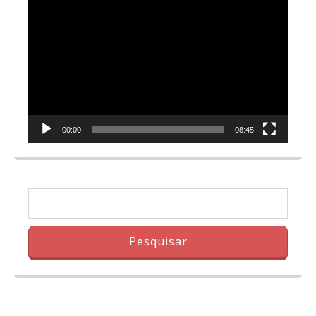
Tocador
de
vídeo
00:00
08:45