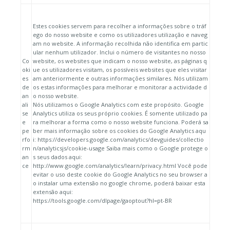
Estes cookies servem para recolher a informações sobre o tráf
ego do nosso website e como os utilizadores utilização e naveg
am no website. A informação recolhida não identifica em partic
ular nenhum utilizador. Inclui o número de visitantes no nosso
Co
website, os websites que indicam o nosso website, as páginas q
oki
ue os utilizadores visitam, os possíveis websites que eles visitar
es
am anteriormente e outras informações similares. Nós utilizam
de
os estas informações para melhorar e monitorar a actividade d
an
o nosso website.
ali
Nós utilizamos o Google Analytics com este propósito. Google
se
Analytics utiliza os seus próprio cookies. É somente utilizado pa
e
ra melhorar a forma como o nosso website funciona. Poderá sa
pe
ber mais informação sobre os cookies do Google Analytics aqu
rfo
i: https://developers.google.com/analytics/devguides/collectio
rm
n/analyticsjs/cookie-usage Saiba mais como o Google protege o
an
s seus dados aqui:
ce
http://www.google.com/analytics/learn/privacy.html Você pode
evitar o uso deste cookie do Google Analytics no seu browser a
o instalar uma extensão no google chrome, poderá baixar esta
extensão aqui:
https://tools.google.com/dlpage/gaoptout?hl=pt-BR