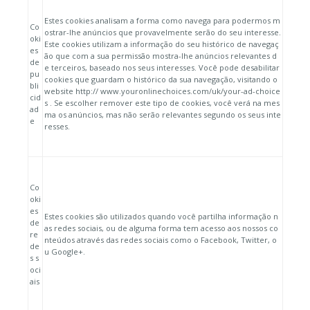
Estes cookies analisam a forma como navega para podermos m
Co
ostrar-lhe anúncios que provavelmente serão do seu interesse.
oki
Este cookies utilizam a informação do seu histórico de navegaç
es
ão que com a sua permissão mostra-lhe anúncios relevantes d
de
e terceiros, baseado nos seus interesses. Você pode desabilitar
pu
cookies que guardam o histórico da sua navegação, visitando o
bli
website http:// www.youronlinechoices.com/uk/your-ad-choice
cid
s . Se escolher remover este tipo de cookies, você verá na mes
ad
ma os anúncios, mas não serão relevantes segundo os seus inte
e
resses.
Co
oki
es
Estes cookies são utilizados quando você partilha informação n
de
as redes sociais, ou de alguma forma tem acesso aos nossos co
re
nteúdos através das redes sociais como o Facebook, Twitter, o
de
u Google+.
s s
oci
ais